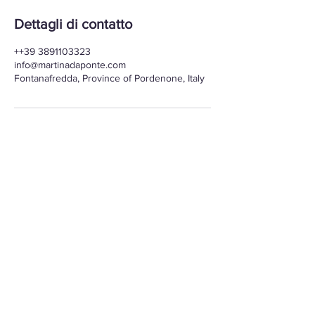
Dettagli di contatto
++39 3891103323
info@martinadaponte.com
Fontanafredda, Province of Pordenone, Italy
CONTATTI
Tel.
+39 389 1103323