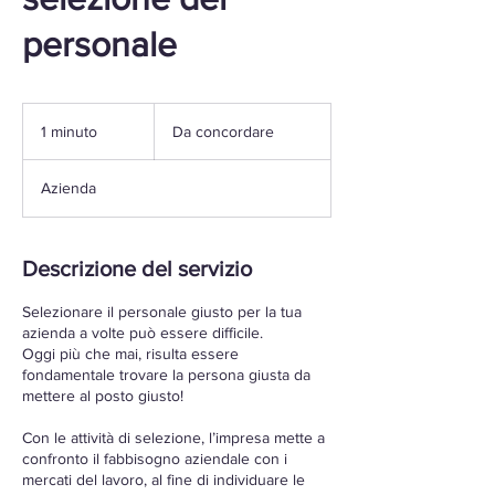
personale
Da
concordare
1 minuto
1
Da concordare
m
i
Azienda
n
u
t
o
Descrizione del servizio
Selezionare il personale giusto per la tua
azienda a volte può essere difficile.
Oggi più che mai, risulta essere
fondamentale trovare la persona giusta da
mettere al posto giusto!
Con le attività di selezione, l’impresa mette a
confronto il fabbisogno aziendale con i
mercati del lavoro, al fine di individuare le